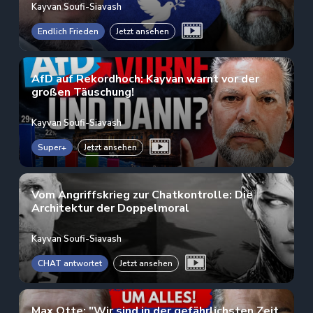
Kayvan Soufi-Siavash
Endlich Frieden
Jetzt ansehen
AfD auf Rekordhoch: Kayvan warnt vor der
großen Täuschung!
Kayvan Soufi-Siavash
Super+
Jetzt ansehen
Vom Angriffskrieg zur Chatkontrolle: Die
Architektur der Doppelmoral
Kayvan Soufi-Siavash
CHAT antwortet
Jetzt ansehen
Max Otte: "Wir sind in der gefährlichsten Zeit