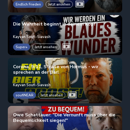
Endlich Frieden
Jetzt ansehen
Die Wahrheit beginnt in deinem Kopf
Kayvan Soufi-Siavash
Super+
Jetzt ansehen
Corona, 9/11, Straße von Hormus - wir
sprechen an der Bar!
Kayvan Soufi-Siavash
soufiNEAR
Jetzt ansehen
Owe Schattauer: "Die Vernunft muss über die
Bequemlichkeit siegen!"