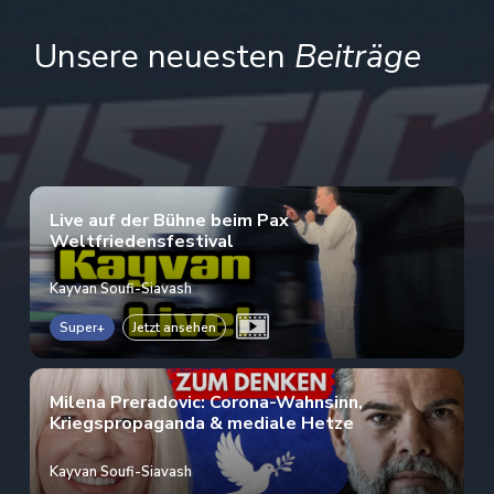
Unsere neuesten
Beiträge
Live auf der Bühne beim Pax
Weltfriedensfestival
Kayvan Soufi-Siavash
Super+
Jetzt ansehen
Milena Preradovic: Corona-Wahnsinn,
Kriegspropaganda & mediale Hetze
Kayvan Soufi-Siavash