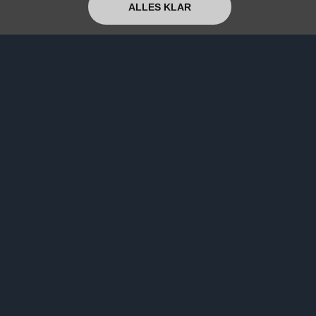
ALLES KLAR
Instagram
ÜBER UNS
Newsletter
Verein
Unterstützen
Soufisticated
© 2026 — All Right Reserved.