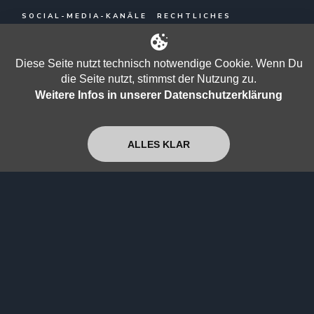
SOCIAL-MEDIA-KANÄLE
RECHTLICHES
YouTube
Impressum
Diese Seite nutzt technisch notwendige Cookie. Wenn Du
Facebook
Datenschutzerklärung
die Seite nutzt, stimmst der Nutzung zu.
X (Twitter)
Allgemeine
Weitere Infos in unserer Datenschutzerklärung
Nutzungsbedingungen
Telegram
ALLES KLAR
Odysee
TikTok
Instagram
ÜBER UNS
Newsletter