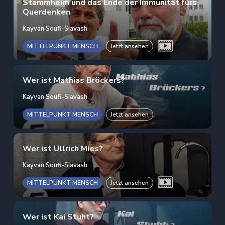
Stammheim und das Ende der Immunität fürs
Querdenken
Kayvan Soufi-Siavash
MITTELPUNKT MENSCH
Jetzt ansehen
Wer ist Mathias Bröckers?
Kayvan Soufi-Siavash
MITTELPUNKT MENSCH
Jetzt ansehen
Wer ist Ullrich Mies?
Kayvan Soufi-Siavash
MITTELPUNKT MENSCH
Jetzt ansehen
Wer ist Kai Stuht?