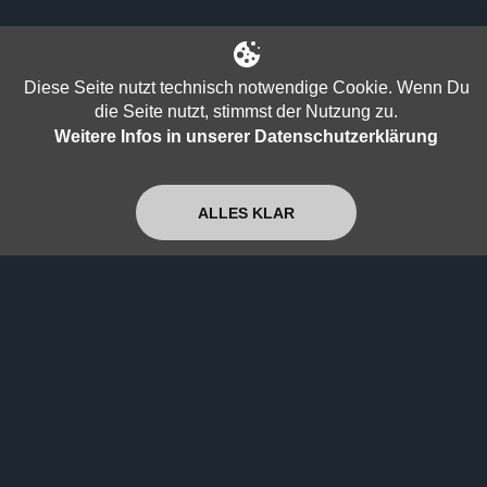
Diese Seite nutzt technisch notwendige Cookie. Wenn Du
die Seite nutzt, stimmst der Nutzung zu.
Weitere Infos in unserer Datenschutzerklärung
Andere Beiträge von
ALLES KLAR
Super+
Live auf der Bühne beim Pax