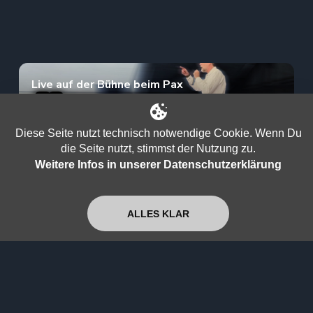
Live auf der Bühne beim Pax
Weltfriedensfestival
Diese Seite nutzt technisch notwendige Cookie. Wenn Du
Super+
Jetzt ansehen
die Seite nutzt, stimmst der Nutzung zu.
Weitere Infos in unserer Datenschutzerklärung
Die Wahrheit beginnt in deinem Kopf
ALLES KLAR
Super+
Jetzt ansehen
AfD auf Rekordhoch: Kayvan warnt vor der
großen Täuschung!