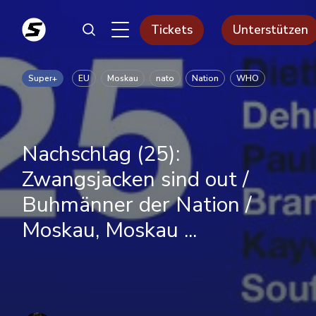
Tickets
Unterstützen
Super+
EU
Moskau
nato
Nation
WHO
Nachschlag (25):
Zwangsjacken sind out /
Buhmänner der Nation /
Moskau, Moskau ...