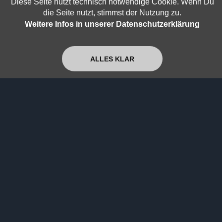
Diese Seite nutzt technisch notwendige Cookie. Wenn Du
die Seite nutzt, stimmst der Nutzung zu.
Super+
Jetzt ansehen
Weitere Infos in unserer Datenschutzerklärung
Von der Musik, dem Leben und der Echtheit
ALLES KLAR
des gedehnten Jetzt
Super+
Jetzt ansehen