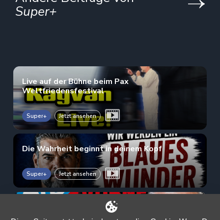
Super+
Live auf der Bühne beim Pax
Weltfriedensfestival
Super+
Jetzt ansehen
Die Wahrheit beginnt in deinem Kopf
Super+
Jetzt ansehen
AfD auf Rekordhoch: Kayvan warnt vor der
großen Täuschung!