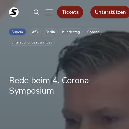
Tickets
Unterstützen
Super+
AfD
Berlin
bundestag
Corona
untersuchungsausschuss
Rede beim 4. Corona-
Symposium