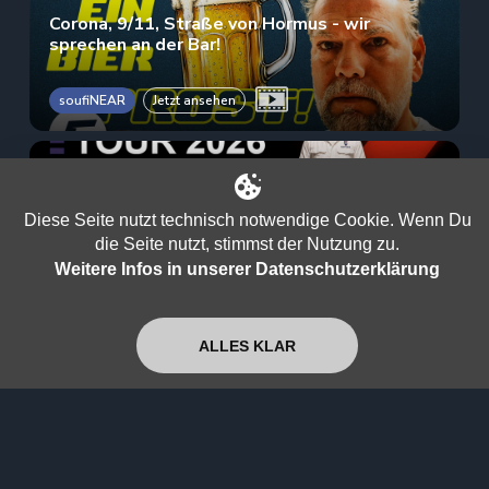
Corona, 9/11, Straße von Hormus - wir
sprechen an der Bar!
soufiNEAR
Jetzt ansehen
Kayvan in deinem Wohnzimmer!
Diese Seite nutzt technisch notwendige Cookie. Wenn Du
soufiNEAR
Jetzt ansehen
die Seite nutzt, stimmst der Nutzung zu.
Weitere Infos in unserer Datenschutzerklärung
Wir lassen die Hosen runter!
ALLES KLAR
soufiNEAR
Jetzt ansehen
Brauchen wir diesen Staat noch?