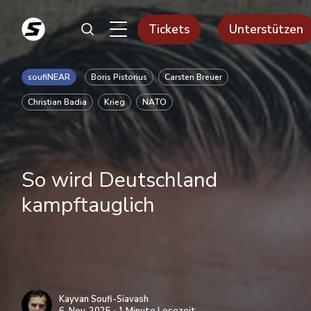
Tickets
Unterstützen
soufiNEAR
Boris Pistorius
Carsten Breuer
Christian Badia
Krieg
NATO
So wird Deutschland
kampftauglich
Kayvan Soufi-Siavash