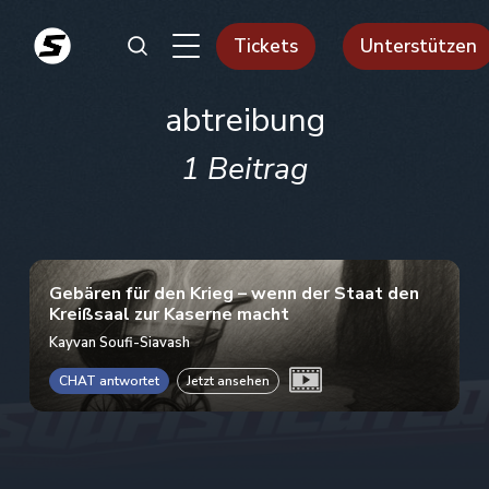
Tickets
Unterstützen
abtreibung
1 Beitrag
Gebären für den Krieg – wenn der Staat den
Kreißsaal zur Kaserne macht
Kayvan Soufi-Siavash
CHAT antwortet
Jetzt ansehen