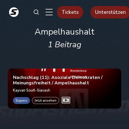
Tickets
Unterstützen
Ampelhaushalt
1 Beitrag
Nachschlag (11): Asoziale Demokraten /
Meinungsfreiheit / Ampelhaushalt
Kayvan Soufi-Siavash
Super+
Jetzt ansehen