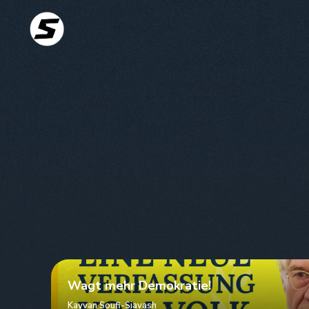
Wagt mehr Demokratie!
Kayvan Soufi-Siavash