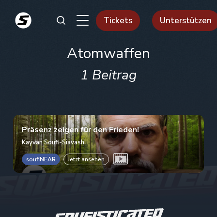
Tickets
Unterstützen
Atomwaffen
1 Beitrag
Präsenz zeigen für den Frieden!
Kayvan Soufi-Siavash
soufiNEAR
Jetzt ansehen