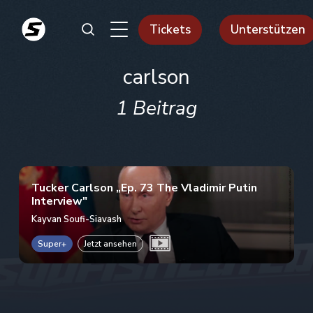
Tickets
Unterstützen
carlson
1 Beitrag
Tucker Carlson „Ep. 73 The Vladimir Putin
Interview"
Kayvan Soufi-Siavash
Super+
Jetzt ansehen