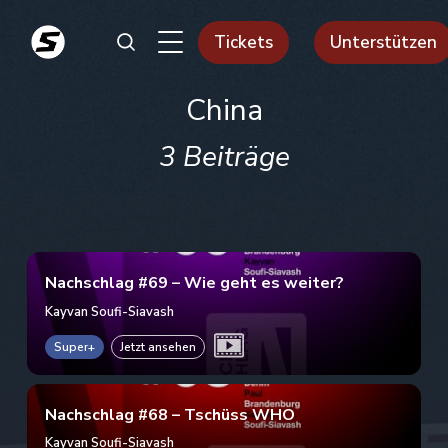
Tickets
Unterstützen
China
3 Beiträge
Nachschlag #69 – Wie geht es weiter?
Kayvan Soufi-Siavash
Super+
Jetzt ansehen
Nachschlag #68 – Tschüss WHO
Kayvan Soufi-Siavash