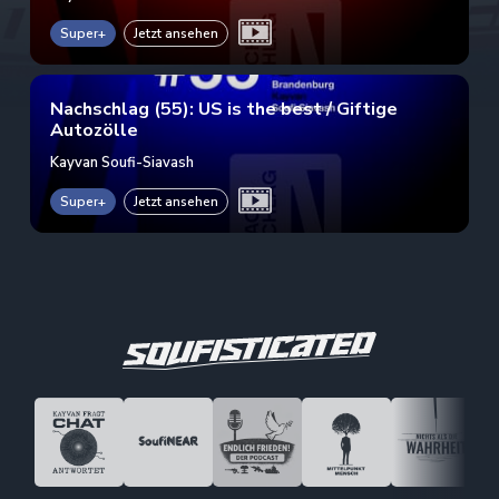
Super+
Jetzt ansehen
Nachschlag (55): US is the best / Giftige
Autozölle
Kayvan Soufi-Siavash
Super+
Jetzt ansehen