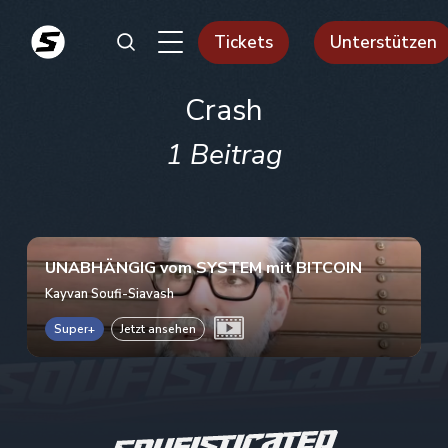
Tickets
Unterstützen
Crash
1 Beitrag
UNABHÄNGIG vom SYSTEM mit BITCOIN
Kayvan Soufi-Siavash
Super+
Jetzt ansehen