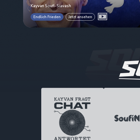
Kayvan Soufi-Siavash
Endlich Frieden
Jetzt ansehen