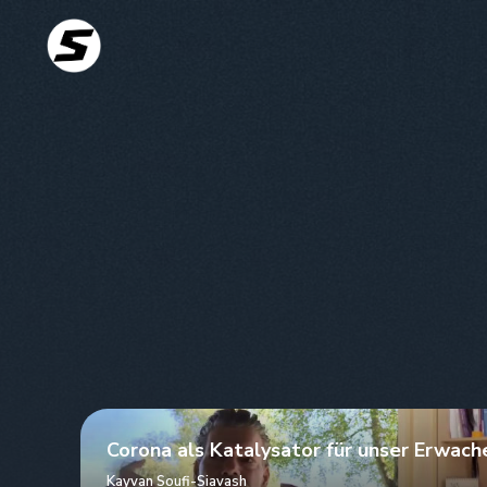
Corona als Katalysator für unser Erwach
Kayvan Soufi-Siavash