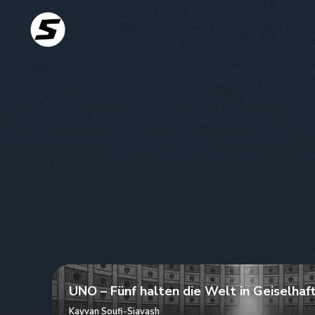
UNO – Fünf halten die Welt in Geiselhaf
Kayvan Soufi-Siavash