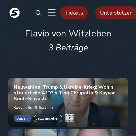
Tickets
Unterstützen
Flavio von Witzleben
3 Beiträge
Neuwahlen, Trump & Ukraine-Krieg: Wohin
steuert die AfD? // Tino Chrupalla & Kayvan
Soufi-Siavash
Kayvan Soufi-Siavash
Super+
Jetzt ansehen