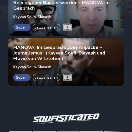
Sein eigener Bänker werden - MANOVA im
Gespräch
Kayvan Soufi-Siavash
Super+
Jetzt ansehen
MANOVA: Im Gespräch: „Der Anpacker-
Journalismus“ (Kayvan Soufi-Siavash und
Flavio von Witzleben)
Kayvan Soufi-Siavash
Super+
Jetzt ansehen