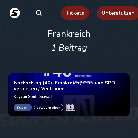
Tickets
Unterstützen
Frankreich
1 Beitrag
Nachschlag (40): Frankreich / CDU und SPD
verbieten / Vertrauen
Kayvan Soufi-Siavash
Super+
Jetzt ansehen