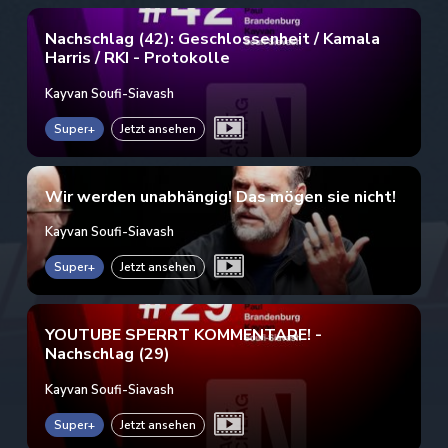
Nachschlag (42): Geschlossenheit / Kamala
Harris / RKI - Protokolle
Kayvan Soufi-Siavash
Super+
Jetzt ansehen
Wir werden unabhängig! Das mögen sie nicht!
Kayvan Soufi-Siavash
Super+
Jetzt ansehen
YOUTUBE SPERRT KOMMENTARE! -
Nachschlag (29)
Kayvan Soufi-Siavash
Super+
Jetzt ansehen