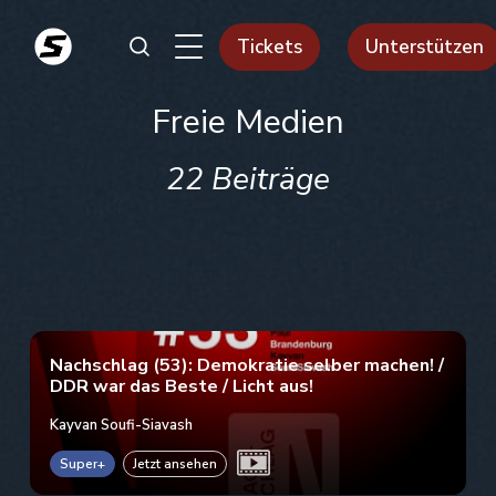
Tickets
Unterstützen
Freie Medien
22 Beiträge
Nachschlag (53): Demokratie selber machen! /
DDR war das Beste / Licht aus!
Kayvan Soufi-Siavash
Super+
Jetzt ansehen