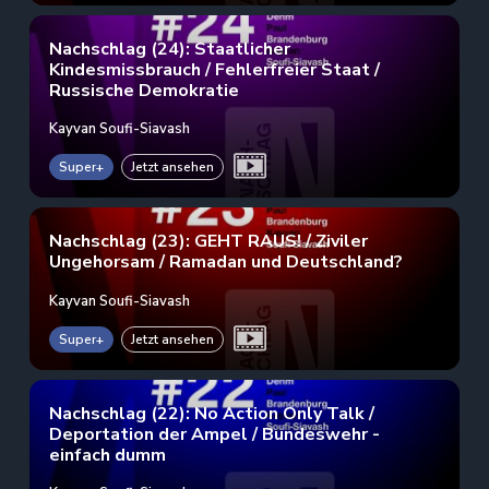
Nachschlag (24): Staatlicher
Kindesmissbrauch / Fehlerfreier Staat /
Russische Demokratie
Kayvan Soufi-Siavash
Super+
Jetzt ansehen
Nachschlag (23): GEHT RAUS! / Ziviler
Ungehorsam / Ramadan und Deutschland?
Kayvan Soufi-Siavash
Super+
Jetzt ansehen
Nachschlag (22): No Action Only Talk /
Deportation der Ampel / Bundeswehr -
einfach dumm