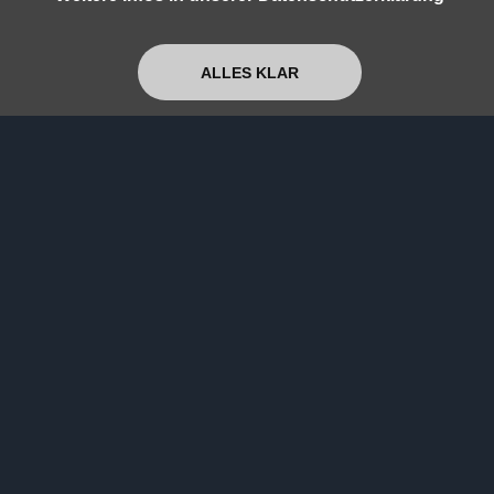
TikTok
ALLES KLAR
Instagram
ÜBER UNS
Newsletter
Verein
Unterstützen