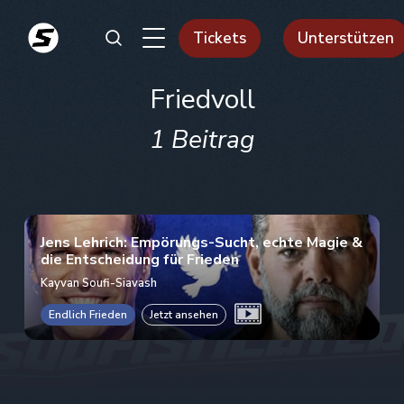
Tickets
Unterstützen
Friedvoll
1 Beitrag
Jens Lehrich: Empörungs-Sucht, echte Magie &
die Entscheidung für Frieden
Kayvan Soufi-Siavash
Endlich Frieden
Jetzt ansehen