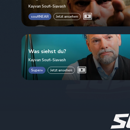
Kayvan Soufi-Siavash
soufiNEAR
Jetzt ansehen
Was siehst du?
Kayvan Soufi-Siavash
Super+
Jetzt ansehen