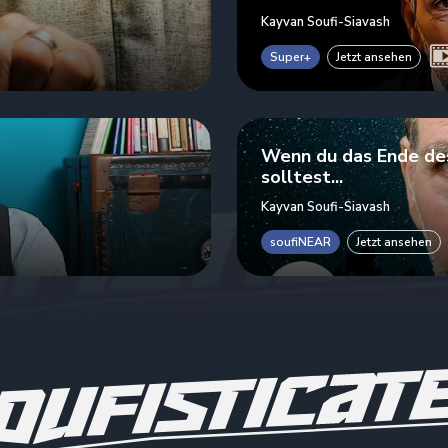
Kayvan Soufi-Siavash
Super+
Jetzt ansehen
Wenn du das Ende des
solltest...
Kayvan Soufi-Siavash
soufiNEAR
Jetzt ansehen