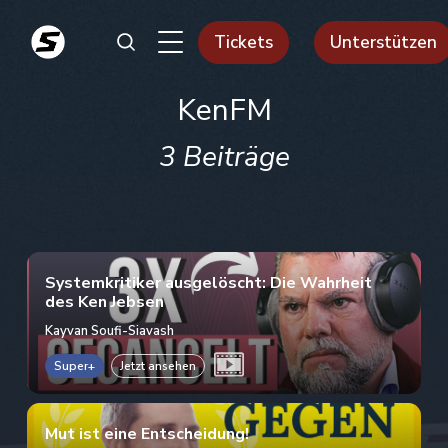
Tickets
Unterstützen
KenFM
3 Beiträge
Systemkritiker ausgelöscht: Die Wahrheit
des Ken Jebsen
Kayvan Soufi-Siavash
Super+
Jetzt ansehen
Mut ist eine Entscheidung!