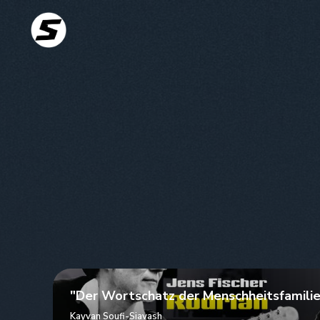
"Der Wortschatz der Menschheitsfamilie"
Kayvan Soufi-Siavash