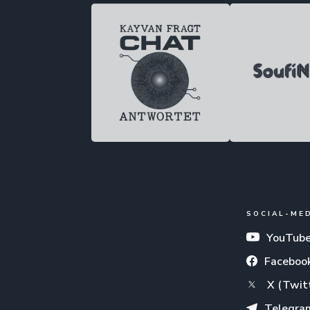
SOCIAL-ME
YouTub
Faceboo
X (Twit
Telegra