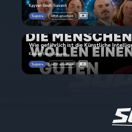
Kayvan Soufi-Siavash
Super+
Jetzt ansehen
Wie gefährlich ist die Künstliche Intellig
Kayvan Soufi-Siavash
Super+
Jetzt ansehen