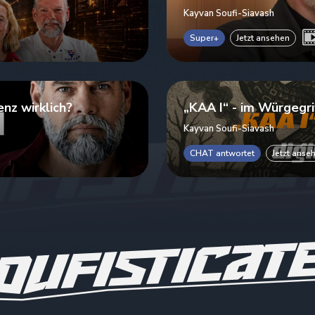
Kayvan Soufi-Siavash
Super+
Jetzt ansehen
enz wirklich?
„KAA I“ - im Würgegri
Kayvan Soufi-Siavash
CHAT antwortet
Jetzt anse