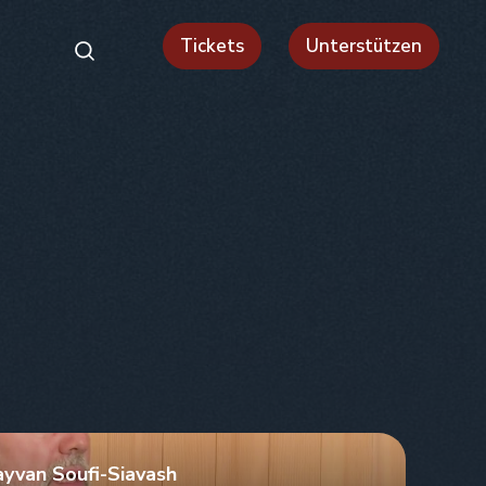
Tickets
Unterstützen
yvan Soufi-Siavash