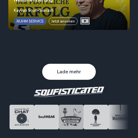
Kayvan Soufi-Siavash
RUHM SERVICE
Jetzt ansehen
Lade mehr