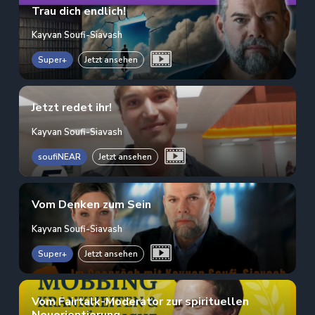
Trau dich endlich!
Kayvan Soufi-Siavash
Super+
Jetzt ansehen
Jetzt redet ihr!
Kayvan Soufi-Siavash
soufiNEAR
Jetzt ansehen
Vom Denken zum Sein
Kayvan Soufi-Siavash
Super+
Jetzt ansehen
Vom Fairtalk-Moderator zur spirituellen
Neuorientierung