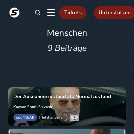
Tickets
Unterstützen
Menschen
9 Beiträge
Der Ausnahmezustand als Normalzustand
Kayvan Soufi-Siavash
soufiNEAR
Jetzt ansehen