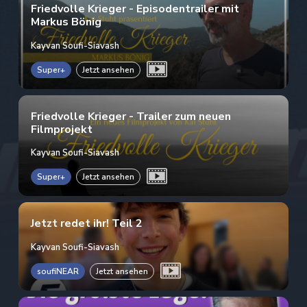
Friedvolle Krieger - Episodentrailer mit
Markus Bönig
Kayvan Soufi-Siavash
Super+
Jetzt ansehen
Friedvolle Krieger - Trailer zum neuen
Filmprojekt
Kayvan Soufi-Siavash
Super+
Jetzt ansehen
Jetzt redet ihr! Teil 2
Kayvan Soufi-Siavash
soufiNEAR
Jetzt ansehen