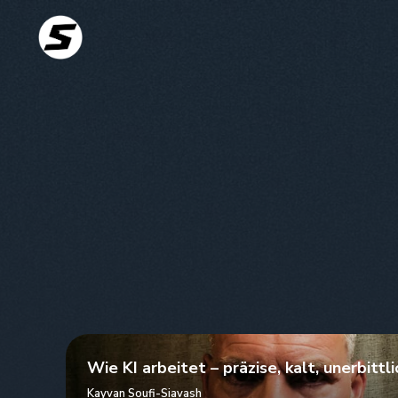
Wie KI arbeitet – präzise, kalt, unerbittli
Kayvan Soufi-Siavash