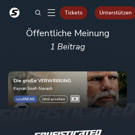
Tickets
Unterstützen
Öffentliche Meinung
1 Beitrag
Die große VERWIRRUNG
Kayvan Soufi-Siavash
soufiNEAR
Jetzt ansehen