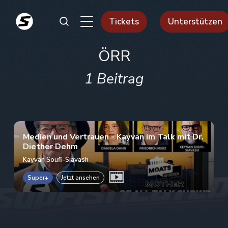
Tickets
Unterstützen
ÖRR
1 Beitrag
Medien und Vertrauen - Kayvan im Talk mit Dr.
Diether Dehm
Kayvan Soufi-Siavash
Super+
Jetzt ansehen