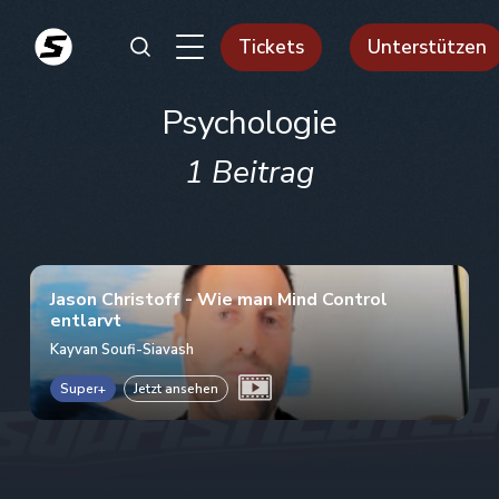
Tickets
Unterstützen
Psychologie
1 Beitrag
Jason Christoff - Wie man Mind Control
entlarvt
Kayvan Soufi-Siavash
Super+
Jetzt ansehen