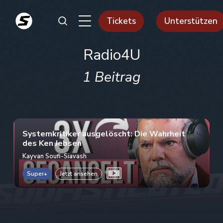
Tickets
Unterstützen
Radio4U
1 Beitrag
Systemkritiker ausgelöscht: Die Wahrheit
des Ken Jebsen
Kayvan Soufi-Siavash
Super+
Jetzt ansehen