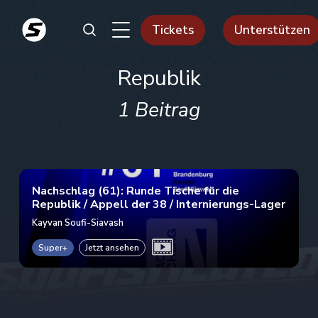
Tickets
Unterstützen
Republik
1 Beitrag
Nachschlag (61): Runde Tische für die
Republik / Appell der 38 / Internierungs-Lager
Kayvan Soufi-Siavash
Super+
Jetzt ansehen