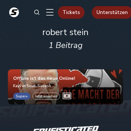
Tickets
Unterstützen
robert stein
1 Beitrag
Offline ist das neue Online!
Kayvan Soufi-Siavash
Super+
Jetzt ansehen