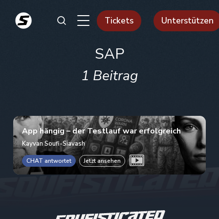
Tickets
Unterstützen
SAP
1 Beitrag
App hängig – der Testlauf war erfolgreich
Kayvan Soufi-Siavash
CHAT antwortet
Jetzt ansehen