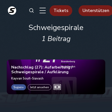
Tickets
Unterstützen
Schweigespirale
1 Beitrag
Nachschlag (27): Aufarbeitung /
Schweigespirale / Aufklärung
Kayvan Soufi-Siavash
Super+
Jetzt ansehen