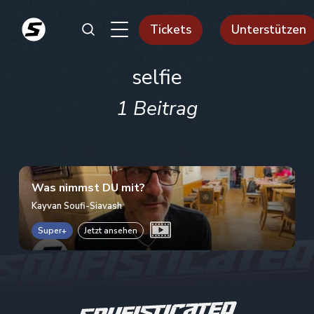
Tickets
Unterstützen
selfie
1 Beitrag
Was nimmst DU mit?
Kayvan Soufi-Siavash
Super+
Jetzt ansehen