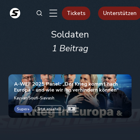
Tickets
Unterstützen
Soldaten
1 Beitrag
A-WEF 2025 Panel: „Der Krieg kommt nach
Europa – und wie wir ihn verhindern können“
Kayvan Soufi-Siavash
Super+
Jetzt ansehen