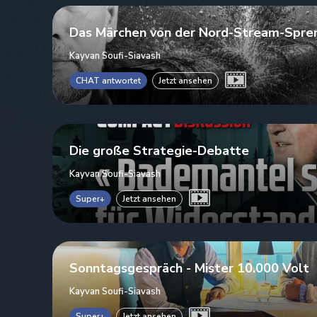
Das Märchen von der Nord-Stream-Spre
Kayvan Soufi-Siavash
CHAT antwortet
Jetzt ansehen
Die große Strategie-Debatte
Kayvan Soufi-Siavash
Super+
Jetzt ansehen
Sonntagsgespräch - Mister 10.000 Volt
Kayvan Soufi-Siavash
Super+
Jetzt ansehen