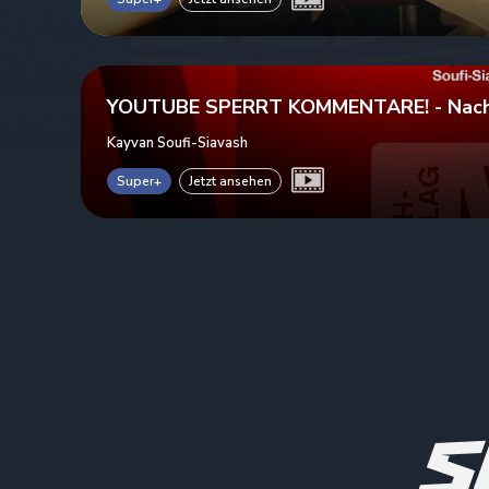
YOUTUBE SPERRT KOMMENTARE! - Nachs
Kayvan Soufi-Siavash
Super+
Jetzt ansehen