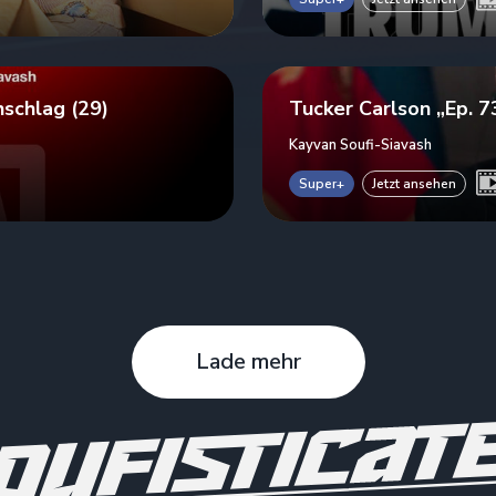
chlag (29)
Tucker Carlson „Ep. 7
Kayvan Soufi-Siavash
Super+
Jetzt ansehen
Lade mehr