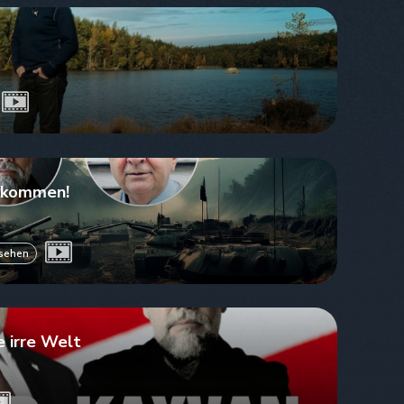
n kommen!
nsehen
e irre Welt