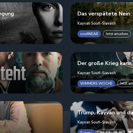
ngung
Das verspätete Nein
Kayvan Soufi-Siavash
soufiNEAR
Jetzt ansehen
Der große Krieg kan
Kayvan Soufi-Siavash
WiMMERS WOCHE
Jetzt a
Trump, Kayvan und di
Kayvan Soufi-Siavash
Super+
Jetzt ansehen