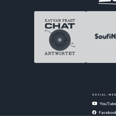
SOCIAL-ME
YouTub
Faceboo