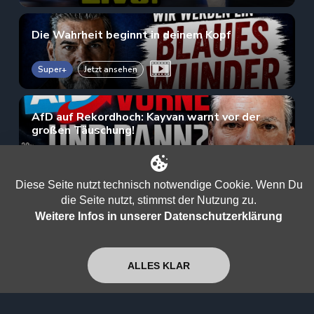
Die Wahrheit beginnt in deinem Kopf
Super+
Jetzt ansehen
AfD auf Rekordhoch: Kayvan warnt vor der
großen Täuschung!
Super+
Jetzt ansehen
Diese Seite nutzt technisch notwendige Cookie. Wenn Du
die Seite nutzt, stimmst der Nutzung zu.
Von der Musik, dem Leben und der Echtheit
Weitere Infos in unserer Datenschutzerklärung
des gedehnten Jetzt
Super+
Jetzt ansehen
ALLES KLAR