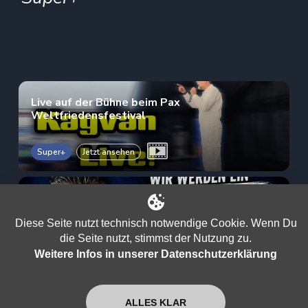
Live auf der Bühne beim Pax
Weltfriedensfestival
Super+
Jetzt ansehen
Die Wahrheit beginnt in deinem Kopf
Diese Seite nutzt technisch notwendige Cookie. Wenn Du
Super+
Jetzt ansehen
die Seite nutzt, stimmst der Nutzung zu.
Weitere Infos in unserer Datenschutzerklärung
AfD auf Rekordhoch: Kayvan warnt vor der
großen Täuschung!
ALLES KLAR