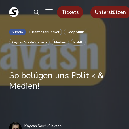
Tickets
Unterstützen
Super+
Balthasar Becker
Geopolitik
Kayvan Soufi-Siavash
Medien
Politk
So belügen uns Politik &
Medien!
Kayvan Soufi-Siavash