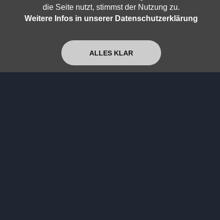
die Seite nutzt, stimmst der Nutzung zu.
Super+
Jetzt ansehen
Weitere Infos in unserer Datenschutzerklärung
Von der Musik, dem Leben und der Echtheit
ALLES KLAR
des gedehnten Jetzt
Super+
Jetzt ansehen