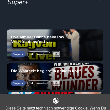
Super+
Live auf der Bühne beim Pax
Weltfriedensfestival
Super+
Jetzt ansehen
Die Wahrheit beginnt in deinem Kopf
Super+
Jetzt ansehen
AfD auf Rekordhoch: Kayvan warnt vor der
großen Täuschung!
Diese Seite nutzt technisch notwendige Cookie. Wenn Du