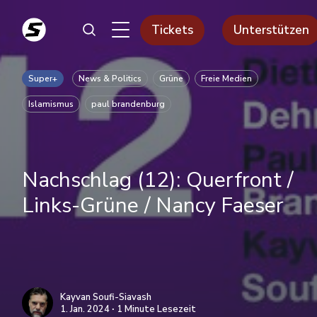
Tickets
Unterstützen
Super+
News & Politics
Grüne
Freie Medien
Islamismus
paul brandenburg
Nachschlag (12): Querfront /
Links-Grüne / Nancy Faeser
Kayvan Soufi-Siavash
1. Jan. 2024 ∙ 1 Minute Lesezeit