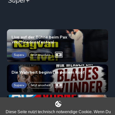
Super+
Live auf der Bühne beim Pax
Weltfriedensfestival
Super+
Jetzt ansehen
Die Wahrheit beginnt in deinem Kopf
Super+
Jetzt ansehen
AfD auf Rekordhoch: Kayvan warnt vor der
großen Täuschung!
Diese Seite nutzt technisch notwendige Cookie. Wenn Du