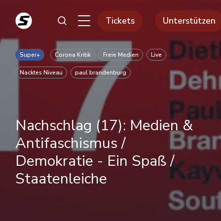
Tickets
Unterstützen
Super+
Corona Kritik
Freie Medien
Live
Nacktes Niveau
paul brandenburg
Nachschlag (17): Medien &
Antifaschismus /
Demokratie - Ein Spaß /
Staatenleiche