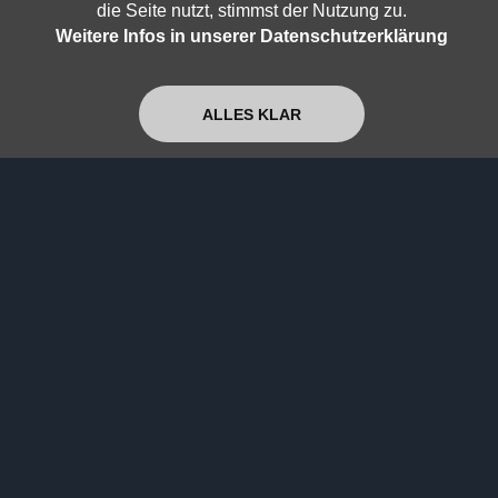
die Seite nutzt, stimmst der Nutzung zu.
Super+
Jetzt ansehen
Weitere Infos in unserer Datenschutzerklärung
Von der Musik, dem Leben und der Echtheit
ALLES KLAR
des gedehnten Jetzt
Super+
Jetzt ansehen