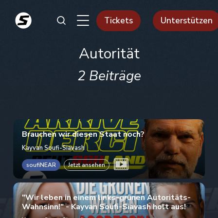
Tickets
Unterstützen
Autorität
2 Beiträge
Brauchen wir diesen Staat noch?
Kayvan Soufi-Siavash
soufiNEAR
Jetzt ansehen
"Wir leben in einem links-grünen Autoritäts-
Wahnsinn!" - Kayvan Soufi-Siavash holt aus!