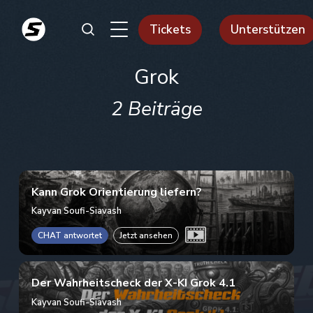
Tickets
Unterstützen
Grok
2 Beiträge
Kann Grok Orientierung liefern?
Kayvan Soufi-Siavash
CHAT antwortet
Jetzt ansehen
Der Wahrheitscheck der X-KI Grok 4.1
Kayvan Soufi-Siavash