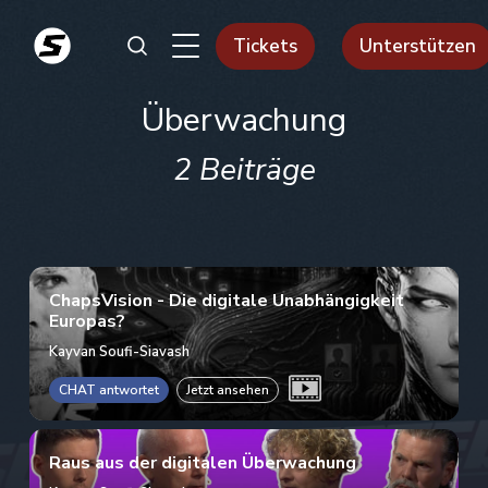
Tickets
Unterstützen
Überwachung
2 Beiträge
ChapsVision - Die digitale Unabhängigkeit
Europas?
Kayvan Soufi-Siavash
CHAT antwortet
Jetzt ansehen
Raus aus der digitalen Überwachung